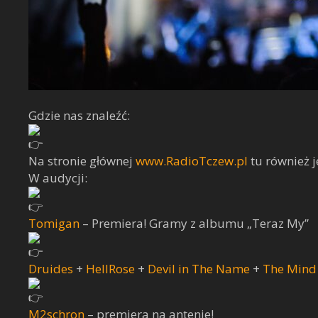
Gdzie nas znaleźć:
Na stronie głównej
www.RadioTczew.pl
tu również j
W audycji:
Tomigan
– Premiera! Gramy z albumu „Teraz My”
Druides
+
HellRose
+
Devil in The Name
+
The Mind 
M2schron
– premiera na antenie!