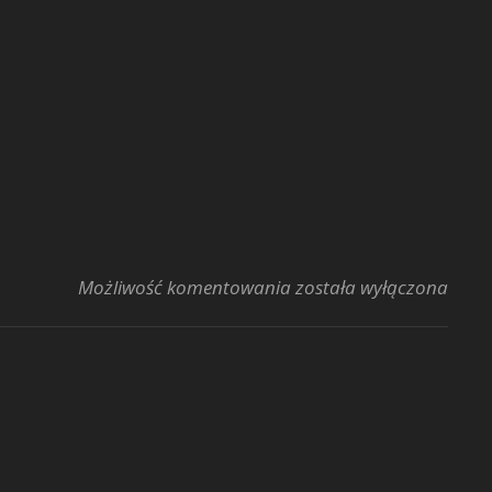
Strefa Mocnych Dźwięk
Możliwość komentowania
została wyłączona