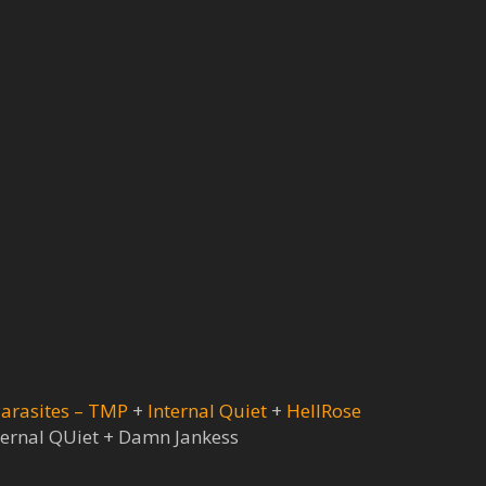
arasites – TMP
+
Internal Quiet
+
HellRose
ternal QUiet + Damn Jankess