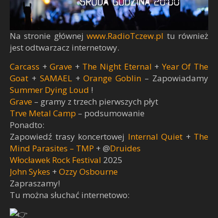
Na stronie głównej
www.RadioTczew.pl
tu również
jest odtwarzacz internetowy.
Carcass
+
Grave
+
The Night Eternal
+
Year Of The
Goat
+
SAMAEL
+
Orange Goblin
– Zapowiadamy
Summer Dying Loud
!
Grave
– gramy z trzech pierwszych płyt
Trve Metal Camp
– podsumowanie
Ponadto:
Zapowiedź trasy koncertowej
Internal Quiet
+
The
Mind Parasites – TMP
+ @
Druides
Włocławek Rock Festival
2025
John Sykes
+
Ozzy Osbourne
Zapraszamy!
Tu można słuchać internetowo: